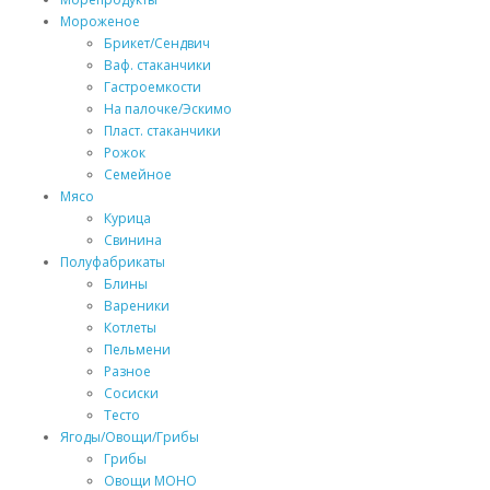
Мороженое
Брикет/Сендвич
Ваф. стаканчики
Гастроемкости
На палочке/Эскимо
Пласт. стаканчики
Рожок
Семейное
Мясо
Курица
Свинина
Полуфабрикаты
Блины
Вареники
Котлеты
Пельмени
Разное
Сосиски
Тесто
Ягоды/Овощи/Грибы
Грибы
Овощи МОНО